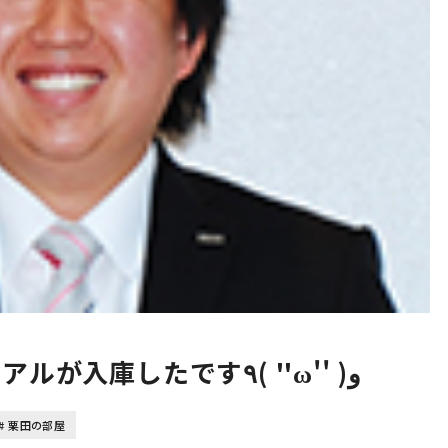
996カレラ4の後期マニュアルが入庫したです٩( ''ω'' )و
栗田の部屋