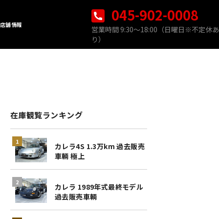
045-902-0008
店舗情報
営業時間 9:30〜18:00（日曜日※不定休あ
り）
在庫観覧ランキング
カレラ4S 1.3万km 過去販売
車輌 極上
カレラ 1989年式最終モデル
過去販売車輌