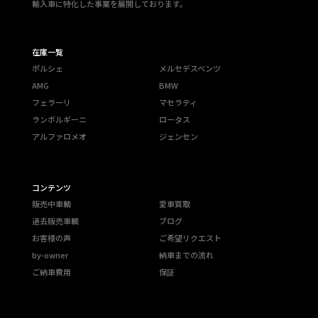
輸入車に特化した事業を展開しております。
在庫一覧
ポルシェ
メルセデスベンツ
AMG
BMW
フェラーリ
マセラティ
ランボルギーニ
ロータス
アルファロメオ
ジェンセン
コンテンツ
販売中車輌
愛車買取
過去販売車輌
ブログ
お客様の声
ご希望リクエスト
by-owner
納車までの流れ
ご納車費用
保証