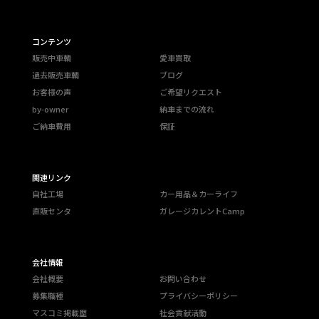
コンテンツ
販売中車輌
愛車買取
過去販売車輌
ブログ
お客様の声
ご希望リクエスト
by-owner
納車までの流れ
ご納車費用
保証
関連リンク
自社工場
カー用品＆カーライフ
直販センタ
ガレージカレントCamp
会社情報
会社概要
お問い合わせ
募集職種
プライバシーポリシー
マスコミ掲載歴
社会貢献活動