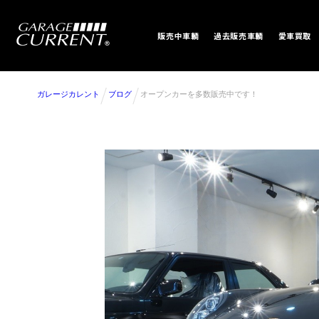
販売中車輌
過去販売車輌
愛車買取
ガレージカレント
ブログ
オープンカーを多数販売中です！