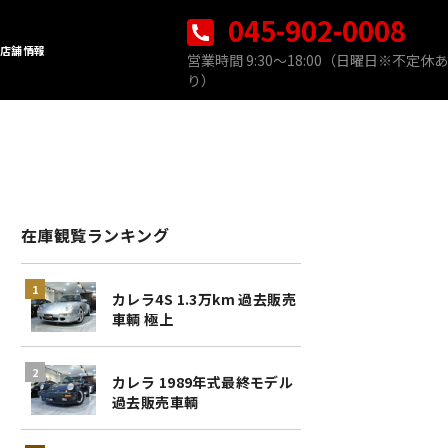
045-902-0008
店舗情報
営業時間 9:30〜18:00（日曜日※不定休あ
り）
在庫観覧ランキング
カレラ4S 1.3万km 過去販売
車輌 極上
カレラ 1989年式最終モデル
過去販売車輌