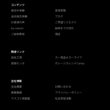
コンテンツ
販売中車輌
愛車買取
過去販売車輌
ブログ
お客様の声
ご希望リクエスト
by-owner
納車までの流れ
ご納車費用
保証
関連リンク
自社工場
カー用品＆カーライフ
直販センタ
ガレージカレントCamp
会社情報
会社概要
お問い合わせ
募集職種
プライバシーポリシー
マスコミ掲載歴
社会貢献活動