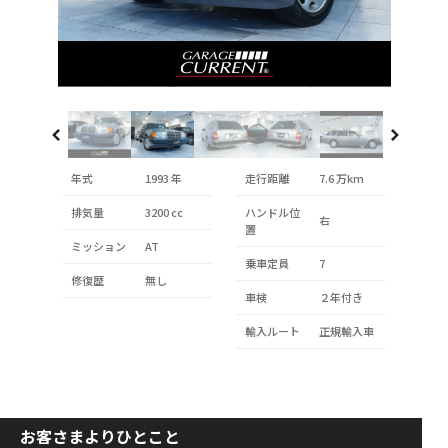
年式
1993 年
走行距離
7.6 万km
排気量
3200 cc
ハンドル位
右
置
ミッション
AT
乗車定員
7
修復歴
無し
車検
２年付き
輸入ルート
正規輸入車
お客さまよりひとこと