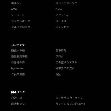
ポルシェ
メルセデスベンツ
AMG
BMW
フェラーリ
マセラティ
ランボルギーニ
ロータス
アルファロメオ
ジェンセン
コンテンツ
販売中車輌
愛車買取
過去販売車輌
ブログ
お客様の声
ご希望リクエスト
by-owner
納車までの流れ
ご納車費用
保証
関連リンク
自社工場
カー用品＆カーライフ
直販センタ
ガレージカレントCamp