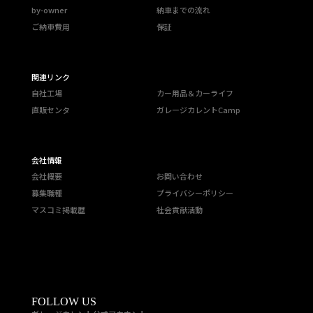
by-owner
納車までの流れ
ご納車費用
保証
関連リンク
自社工場
カー用品＆カーライフ
直販センタ
ガレージカレントCamp
会社情報
会社概要
お問い合わせ
募集職種
プライバシーポリシー
マスコミ掲載歴
社会貢献活動
FOLLOW US