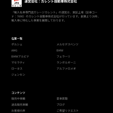
運営会社：カレント自動車株式会社
「輸入名車専門店ガレージカレント」の運営は、東証上場（証券コー
ド：7690）のカレント自動車株式会社が行っています。創業より26年、
輸入車に特化した事業を展開しております。
在庫一覧
ポルシェ
メルセデスベンツ
AMG
BMW
BMWアルピナ
フェラーリ
マセラティ
ランボルギーニ
ロータス
アルファロメオ
ジェンセン
コンテンツ
販売中車輌
愛車買取
過去販売車輌
ブログ
お客様の声
ご希望リクエスト