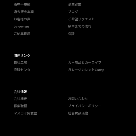
販売中車輌
愛車買取
過去販売車輌
ブログ
お客様の声
ご希望リクエスト
by-owner
納車までの流れ
ご納車費用
保証
関連リンク
自社工場
カー用品＆カーライフ
直販センタ
ガレージカレントCamp
会社情報
会社概要
お問い合わせ
募集職種
プライバシーポリシー
マスコミ掲載歴
社会貢献活動