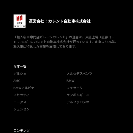
運営会社：カレント自動車株式会社
「輸入名車専門店ガレージカレント」の運営は、東証上場（証券コー
ド：7690）のカレント自動車株式会社が行っています。創業より26年、
輸入車に特化した事業を展開しております。
在庫一覧
ポルシェ
メルセデスベンツ
AMG
BMW
BMWアルピナ
フェラーリ
マセラティ
ランボルギーニ
ロータス
アルファロメオ
ジェンセン
コンテンツ