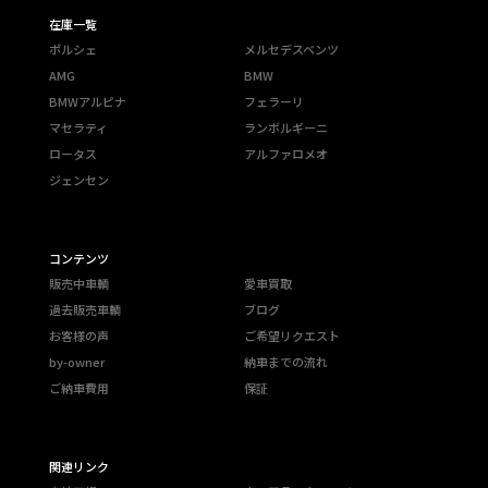
在庫一覧
ポルシェ
メルセデスベンツ
AMG
BMW
BMWアルピナ
フェラーリ
マセラティ
ランボルギーニ
ロータス
アルファロメオ
ジェンセン
コンテンツ
販売中車輌
愛車買取
過去販売車輌
ブログ
お客様の声
ご希望リクエスト
by-owner
納車までの流れ
ご納車費用
保証
関連リンク