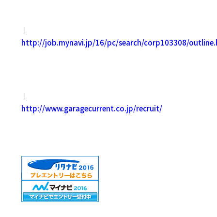
｜
http://job.mynavi.jp/16/pc/search/corp103308/outline
｜
http://www.garagecurrent.co.jp/recruit/