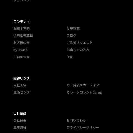
コンテンツ
販売中車輌
愛車買取
過去販売車輌
ブログ
お客様の声
ご希望リクエスト
by-owner
納車までの流れ
ご納車費用
保証
関連リンク
自社工場
カー用品＆カーライフ
直販センタ
ガレージカレントCamp
会社情報
会社概要
お問い合わせ
募集職種
プライバシーポリシー