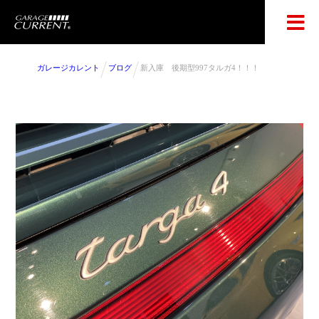
ガレージカレント
ブログ
新入庫 後期型997タルガ4！！！