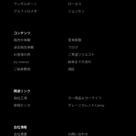
ランボルギーニ
ロータス
アルファロメオ
ジェンセン
コンテンツ
販売中車輌
愛車買取
過去販売車輌
ブログ
お客様の声
ご希望リクエスト
by-owner
納車までの流れ
ご納車費用
保証
関連リンク
自社工場
カー用品＆カーライフ
直販センタ
ガレージカレントCamp
会社情報
会社概要
お問い合わせ