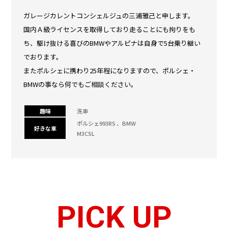
ガレージカレントコンシェルジュの三浦雅己と申します。
国内Ａ級ライセンスを取得しており走ることにも拘りをも
ち、駆け抜ける喜びのBMWやアルピナは自身で5台乗り継い
でおります。
またポルシェに携わり25年程になりますので、ポルシェ・
BMWの事なら何でもご相談ください。
趣味
洗車
ポルシェ993RS 、BMW
好きな車
M3CSL
PICK UP