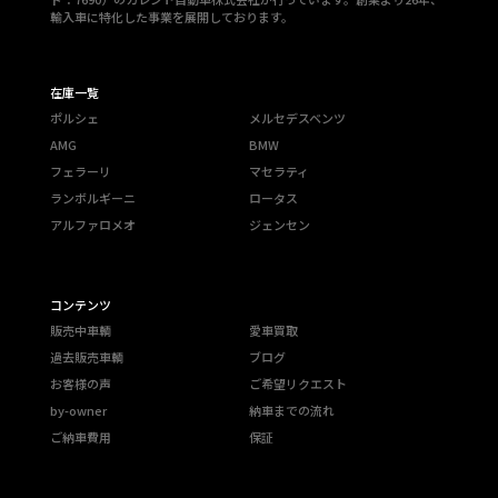
輸入車に特化した事業を展開しております。
在庫一覧
ポルシェ
メルセデスベンツ
AMG
BMW
フェラーリ
マセラティ
ランボルギーニ
ロータス
アルファロメオ
ジェンセン
コンテンツ
販売中車輌
愛車買取
過去販売車輌
ブログ
お客様の声
ご希望リクエスト
by-owner
納車までの流れ
ご納車費用
保証