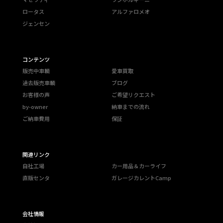
ロータス
アルファロメオ
ジェンセン
コンテンツ
販売中車輌
愛車買取
過去販売車輌
ブログ
お客様の声
ご希望リクエスト
by-owner
納車までの流れ
ご納車費用
保証
関連リンク
自社工場
カー用品＆カーライフ
直販センタ
ガレージカレントCamp
会社情報