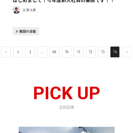
又賀大貴
栗田の部屋
‹
1
2
...
69
70
71
72
73
74
›
PICK UP
注目記事