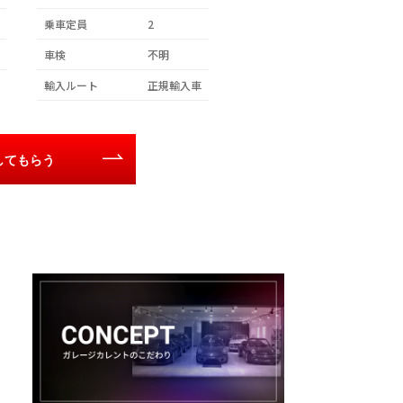
乗車定員
2
車検
不明
輸入ルート
正規輸入車
してもらう