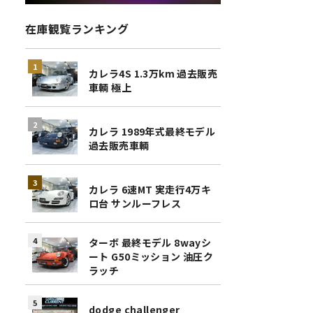
在庫観覧ランキング
カレラ4S 1.3万km 過去販売
車輌 極上
カレラ 1989年式最終モデル
過去販売車輌
カレラ 6速MT 実走行4万キ
ロ台 サンルーフレス
ターボ 最終モデル 8wayシ
ート G50ミッション 油圧ク
ラッチ
dodge challenger