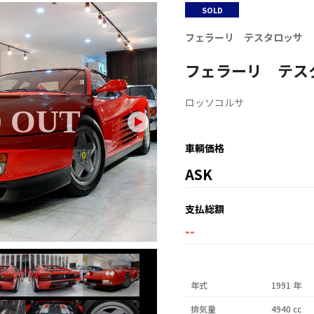
SOLD
フェラーリ テスタロッサ
フェラーリ テス
ロッソコルサ
 OUT
SOL
車輌価格
ASK
支払総額
--
年式
1991 年
排気量
4940 cc