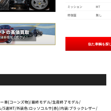
ミッション
MT
修復歴
無し
似た車輌を探
ラー車(コーンズ物)/最終モデル/生産終了モデル/
ル/5速MT/外装色:ロッソコルサ(赤)/内装:ブラックレザー/