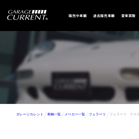
販売中車輌
過去販売車輌
愛車買取
ガレージカレント
車輌一覧
メーカー一覧
フェラーリ
フェラーリ テス