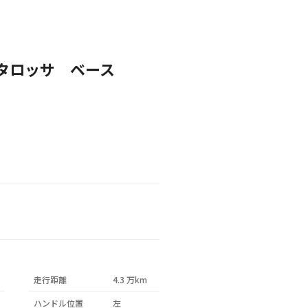
タロッサ ベース
D OUT
SOL
走行距離
4.3 万km
ハンドル位置
左