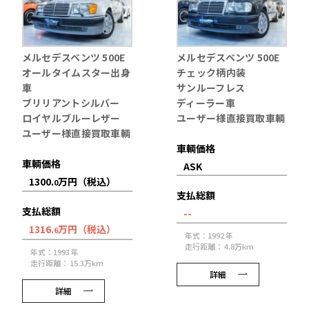
メルセデスベンツ 500E
メルセデスベンツ 500E
オールタイムスター出身
チェック柄内装
車
サンルーフレス
ブリリアントシルバー
ディーラー車
ロイヤルブルーレザー
ユーザー様直接買取車輌
ユーザー様直接買取車輌
車輌価格
車輌価格
ASK
1300.
万円（税込）
0
支払総額
支払総額
--
1316.
万円（税込）
6
年式：1992 年
走行距離： 4.8万km
年式：1993 年
走行距離： 15.3万km
詳細
詳細