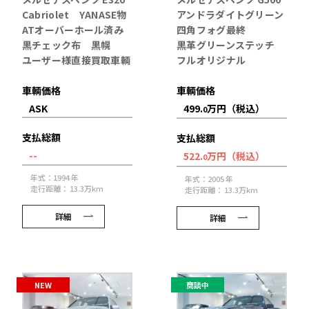
Cabriolet YANASE物
アンドラダイトグリーン
ATオーバーホール済み
四角フォグ最終
黒チェック布 黒幌
黒革グリーンステッチ
ユーザー様直接買取車輌
フルオリジナル
車輌価格
車輌価格
ASK
499.
万円（税込）
0
支払総額
支払総額
--
522.
万円（税込）
0
年式：1994 年
年式：2005 年
走行距離： 13.3万km
走行距離： 13.3万km
詳細
詳細
NEW
商談中