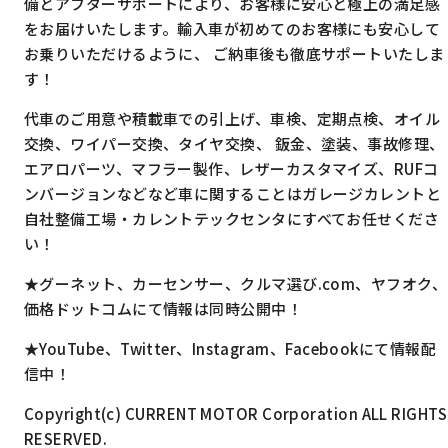
備とアフターサポートにより、お客様に安心と極上の満足感
をお届けいたします。輸入車が初めてのお客様にも安心して
お乗りいただけるように、 ご納車後も徹底サポートいたしま
す！
代車のご用意や積載車での引上げ、車検、定期点検、オイル
交換、ワイパー交換、タイヤ交換、 鈑金、塗装、事故修理、
エアロパーツ、マフラー製作、レザーカスタマイズ、RUFコ
ンバージョンなどなど車に関することはガレージカレントと
自社整備工場・カレントテックセンタにすべてお任せくださ
い！
★グーネット、カーセンサー、クルマ選び.com、ヤフオク、
価格ドットコムにて情報は同時公開中！
★YouTube、Twitter、Instagram、Facebookにて情報配
信中！
Copyright(c) CURRENT MOTOR Corporation ALL RIGHTS
RESERVED.