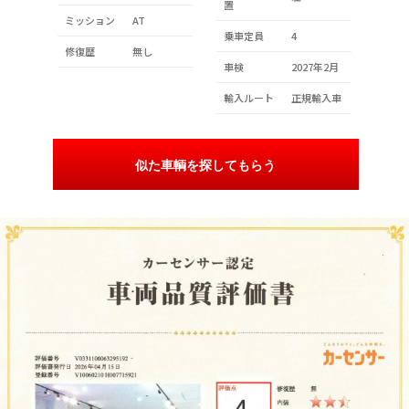
置
ミッション
AT
乗車定員
4
修復歴
無し
車検
2027年2月
輸入ルート
正規輸入車
似た車輌を探してもらう