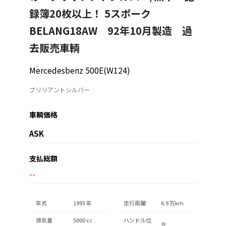
録簿20枚以上！ 5スポーク
BELANG18AW 92年10月製造 過
去販売車輌
Mercedesbenz 500E(W124)
ブリリアントシルバー
車輌価格
ASK
支払総額
--
年式
1993 年
走行距離
6.9 万km
排気量
5000 cc
ハンドル位
左