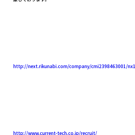
http://next.rikunabi.com/company/cmi2398463001/nx
http://www.current-tech.co.jp/recruit/