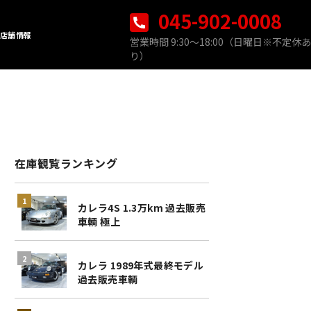
045-902-0008
店舗情報
営業時間 9:30〜18:00（日曜日※不定休あ
り）
在庫観覧ランキング
カレラ4S 1.3万km 過去販売
車輌 極上
カレラ 1989年式最終モデル
過去販売車輌