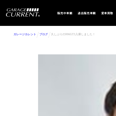
販売中車輌
過去販売車輌
愛車買取
ガレージカレント
ブログ
久しぶりの996GT3入庫しました！