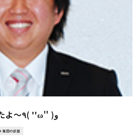
黒い車が集まってきましたよ～٩( ''ω'' )و
栗田の部屋