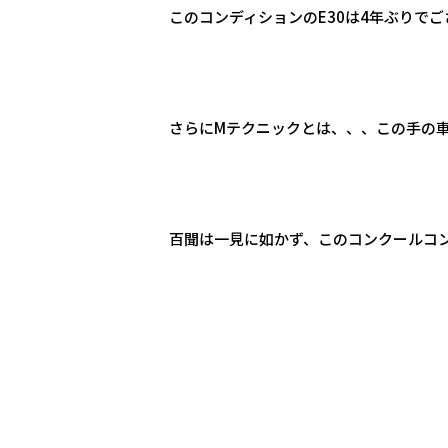
このコンディションのE30は4年ぶりで
さらにMテクニックとは、、、この手の車輌
百聞は一見に如かず、このコンクールコ