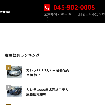
045-902-0008
店舗情報
営業時間 9:30〜18:00（日曜日※不定休あ
り）
在庫観覧ランキング
カレラ4S 1.3万km 過去販売
車輌 極上
カレラ 1989年式最終モデル
過去販売車輌