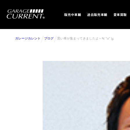
販売中車輌
過去販売車輌
愛車買取
ガレージカレント
ブログ
黒い車が集まってきましたよ～٩( ''ω'' )و