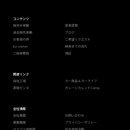
コンテンツ
販売中車輌
愛車買取
過去販売車輌
ブログ
お客様の声
ご希望リクエスト
by-owner
納車までの流れ
ご納車費用
保証
関連リンク
自社工場
カー用品＆カーライフ
直販センタ
ガレージカレントCamp
会社情報
会社概要
お問い合わせ
募集職種
プライバシーポリシー
マスコミ掲載歴
社会貢献活動