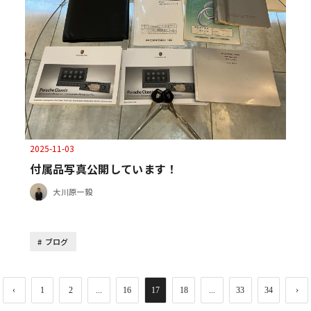
2025-11-03
付属品写真公開しています！
大川原一毅
ブログ
‹
1
2
...
16
17
18
...
33
34
›