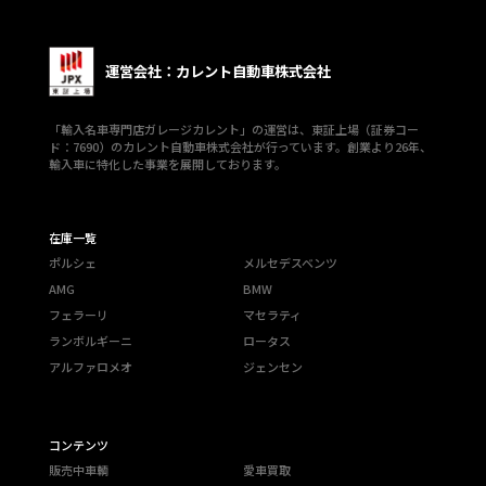
運営会社：カレント自動車株式会社
「輸入名車専門店ガレージカレント」の運営は、東証上場（証券コー
ド：7690）のカレント自動車株式会社が行っています。創業より26年、
輸入車に特化した事業を展開しております。
在庫一覧
ポルシェ
メルセデスベンツ
AMG
BMW
フェラーリ
マセラティ
ランボルギーニ
ロータス
アルファロメオ
ジェンセン
コンテンツ
販売中車輌
愛車買取