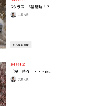
Gクラス 6輪駆動！？
又賀大貴
石原の部屋
2013-03-20
「桜 時々 ・・・雨。」
又賀大貴