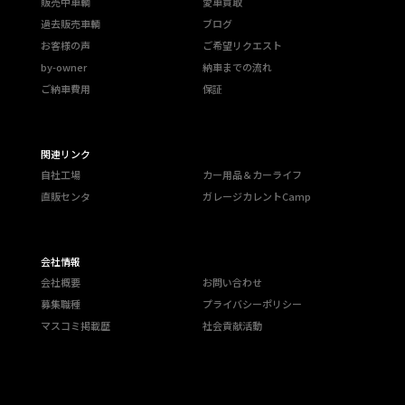
販売中車輌
愛車買取
過去販売車輌
ブログ
お客様の声
ご希望リクエスト
by-owner
納車までの流れ
ご納車費用
保証
関連リンク
自社工場
カー用品＆カーライフ
直販センタ
ガレージカレントCamp
会社情報
会社概要
お問い合わせ
募集職種
プライバシーポリシー
マスコミ掲載歴
社会貢献活動