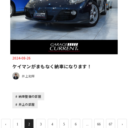
2024-08-26
ケイマンがまもなく納車になります！
井上和輝
納車整備の部屋
井上の部屋
‹
1
2
3
4
5
6
...
66
67
›