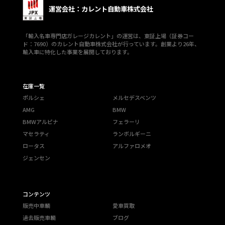
運営会社：カレント自動車株式会社
「輸入名車専門店ガレージカレント」の運営は、東証上場（証券コー
ド：7690）のカレント自動車株式会社が行っています。創業より26年、
輸入車に特化した事業を展開しております。
在庫一覧
ポルシェ
メルセデスベンツ
AMG
BMW
BMWアルピナ
フェラーリ
マセラティ
ランボルギーニ
ロータス
アルファロメオ
ジェンセン
コンテンツ
販売中車輌
愛車買取
過去販売車輌
ブログ