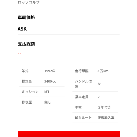
ロッソコルサ
車輌価格
ASK
支払総額
--
年式
1992 年
走行距離
3 万km
排気量
3400 cc
ハンドル位
左
置
ミッション
MT
乗車定員
2
修復歴
無し
車検
２年付き
輸入ルート
正規輸入車