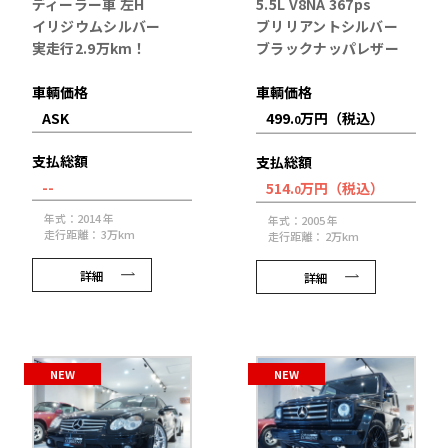
ディーラー車 左H
5.5L V8NA 367ps
イリジウムシルバー
ブリリアントシルバー
実走行2.9万km！
ブラックナッパレザー
車輌価格
車輌価格
ASK
499.
万円（税込）
0
支払総額
支払総額
--
514.
万円（税込）
0
年式：2014 年
年式：2005 年
走行距離： 3万km
走行距離： 2万km
詳細
詳細
NEW
NEW