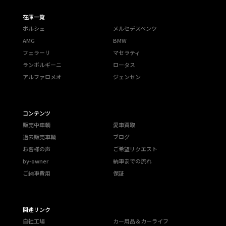
在庫一覧
ポルシェ
メルセデスベンツ
AMG
BMW
フェラーリ
マセラティ
ランボルギーニ
ロータス
アルファロメオ
ジェンセン
コンテンツ
販売中車輌
愛車買取
過去販売車輌
ブログ
お客様の声
ご希望リクエスト
by-owner
納車までの流れ
ご納車費用
保証
関連リンク
自社工場
カー用品＆カーライフ