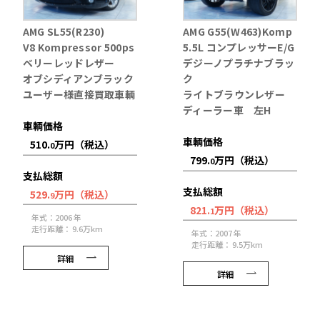
AMG SL55(R230)
AMG G55(W463)Komp
V8 Kompressor 500ps
5.5L コンプレッサーE/G
ベリーレッドレザー
デジーノプラチナブラッ
オブシディアンブラック
ク
ユーザー様直接買取車輌
ライトブラウンレザー
ディーラー車 左H
車輌価格
車輌価格
510.
万円（税込）
0
799.
万円（税込）
0
支払総額
支払総額
529.
万円（税込）
9
821.
万円（税込）
1
年式：2006 年
走行距離： 9.6万km
年式：2007 年
走行距離： 9.5万km
詳細
詳細