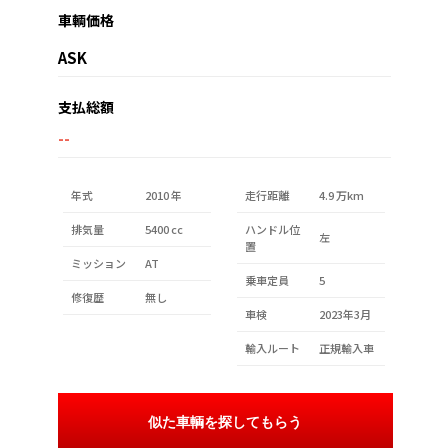
車輌価格
ASK
支払総額
--
年式
2010 年
走行距離
4.9 万km
排気量
5400 cc
ハンドル位
左
置
ミッション
AT
乗車定員
5
修復歴
無し
車検
2023年3月
輸入ルート
正規輸入車
似た車輌を探してもらう