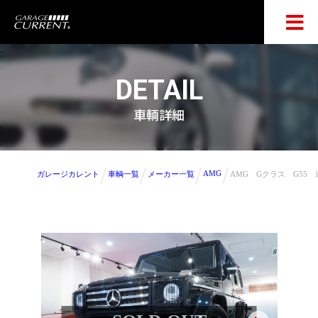
DETAIL
車輌詳細
AMG
ガレージカレント
車輌一覧
メーカー一覧
AMG Gクラス G55