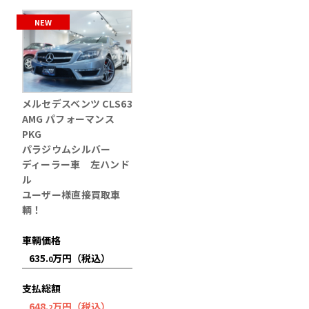
NEW
メルセデスベンツ CLS63
AMG パフォーマンス
PKG
パラジウムシルバー
ディーラー車 左ハンド
ル
ユーザー様直接買取車
輌！
車輌価格
635.
万円（税込）
0
支払総額
648.
万円（税込）
2