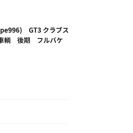
pe996) GT3 クラブス
車輌 後期 フルバケ
D OUT
SOL