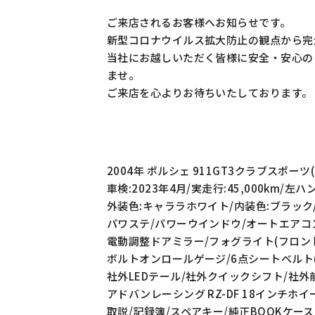
ご来店されるお客様へお知らせです。
新型コロナウイルス拡大防止の観点から完
当社にお越しいただく皆様に安全・安心の
ませ。
ご来店を心よりお待ちいたしております。
2004年 ポルシェ 911GT3クラブスポーツ
車検:2023年4月/実走行:45,000km/左
外装色:キャララホワイト/内装色:ブラック
パワステ/パワーウインドウ/オートエアコン
電動調整ドアミラー/フォグライト(フロン
ボルトオンロールゲージ/6点シートベルト(
社外LEDテール/社外クイックシフト/社外前後
アドバンレーシング RZ-DF 18インチホイール(F:
取説/記録簿/スペアキー/純正BOOKケース