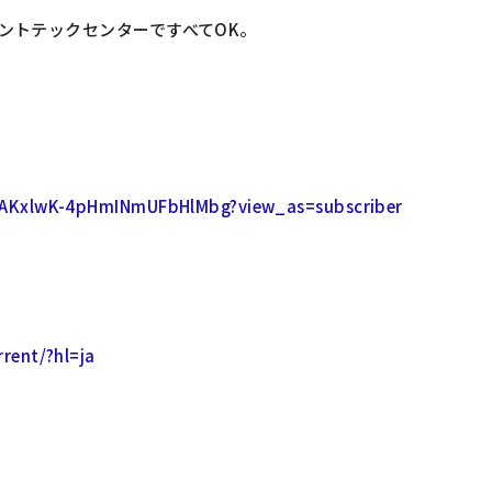
ントテックセンターですべてOK。
CAKxlwK-4pHmINmUFbHlMbg?view_as=subscriber
rent/?hl=ja