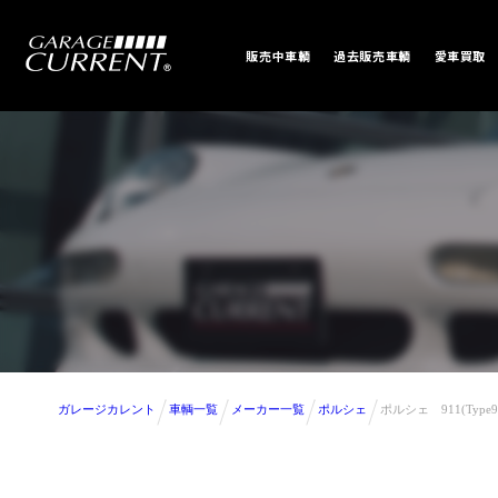
販売中車輌
過去販売車輌
愛車買取
ガレージカレント
車輌一覧
メーカー一覧
ポルシェ
ポルシェ 911(Ty