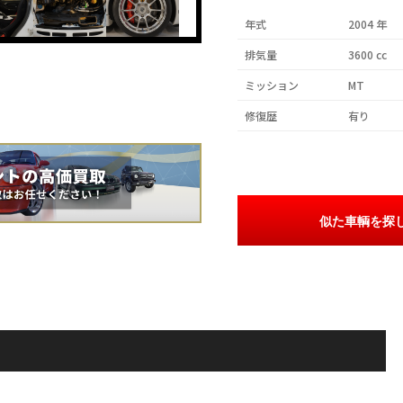
年式
2004 年
排気量
3600 cc
ミッション
MT
修復歴
有り
似た車輌を探