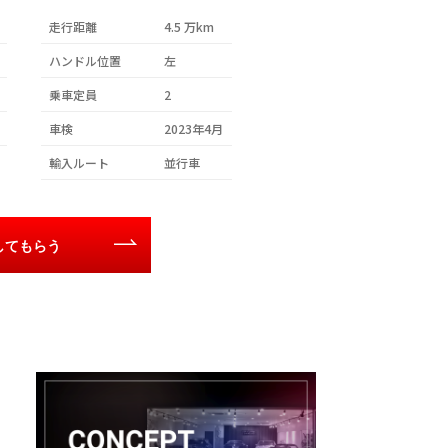
走行距離
4.5 万km
ハンドル位置
左
乗車定員
2
車検
2023年4月
輸入ルート
並行車
してもらう