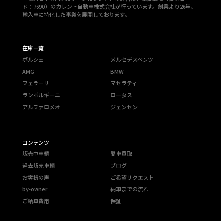
ド：7690）のカレント自動車株式会社が行っています。創業より26年、
輸入車に特化した事業を展開しております。
在庫一覧
ポルシェ
メルセデスベンツ
AMG
BMW
フェラーリ
マセラティ
ランボルギーニ
ロータス
アルファロメオ
ジェンセン
コンテンツ
販売中車輌
愛車買取
過去販売車輌
ブログ
お客様の声
ご希望リクエスト
by-owner
納車までの流れ
ご納車費用
保証