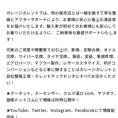
ガレージカレントでは、他の販売店とは一線を画す丁寧な整
備とアフターサポートにより、お客様に安心と極上の満足感
をお届けいたします。輸入車が初めてのお客様にも安心して
お乗りいただけるように、 ご納車後も徹底サポートいたしま
す！
代車のご用意や積載車での引上げ、車検、定期点検、オイル
交換、ワイパー交換、タイヤ交換、 鈑金、塗装、事故修理、
エアロパーツ、マフラー製作、レザーカスタマイズ、RUFコ
ンバージョンなどなど車に関することはガレージカレントと
自社整備工場・カレントテックセンタにすべてお任せくださ
い！
★グーネット、カーセンサー、クルマ選び.com、ヤフオク、
価格ドットコムにて情報は同時公開中！
★YouTube、Twitter、Instagram、Facebookにて情報配
信中！