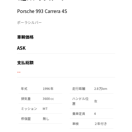
Porsche 993 Carrera 4S
ポーラシルバー
車輌価格
ASK
支払総額
--
年式
1996 年
走行距離
2.8 万km
排気量
3600 cc
ハンドル位
左
置
ミッション
MT
乗車定員
4
修復歴
無し
車検
２年付き