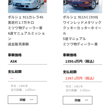
ポルシェ 911カレラ4S
ポルシェ 911SC (930)
実走行2.7万キロ
ワインレッドメタリック
ミツワ物ディーラー車
クッキーカッターホイー
6速マニュアルミッショ
ル
ン
5速マニュアル
過去販売車輌
ミツワ物ディーラー車
車輌価格
車輌価格
ASK
1350.
万円（税込）
0
支払総額
支払総額
--
1367.
万円（税込）
3
年式：1996 年
年式：1981 年
走行距離： 2.8万km
走行距離： 5.4万km
詳細
詳細