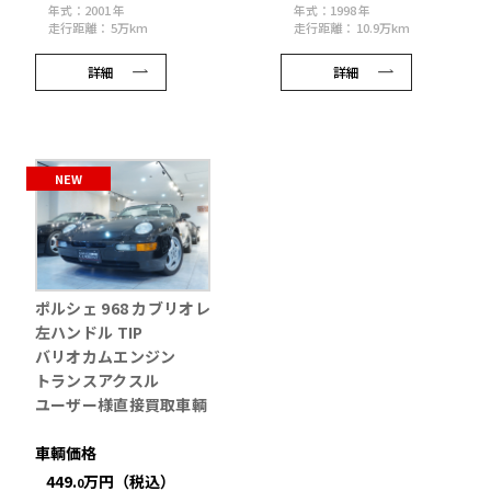
年式：2001 年
年式：1998 年
走行距離： 5万km
走行距離： 10.9万km
詳細
詳細
NEW
ポルシェ 968 カブリオレ
左ハンドル TIP
バリオカムエンジン
トランスアクスル
ユーザー様直接買取車輌
車輌価格
449.
万円（税込）
0