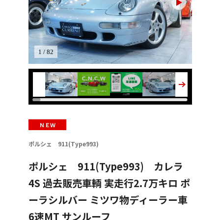
1 / 82
ＮＥＷ
ポルシェ 911(Type993)
ポルシェ 911(Type993) カレラ
4S 過去販売車輌 実走行2.7万キロ ポ
ーラシルバー ミツワ物ディーラー車
6速MT サンルーフ