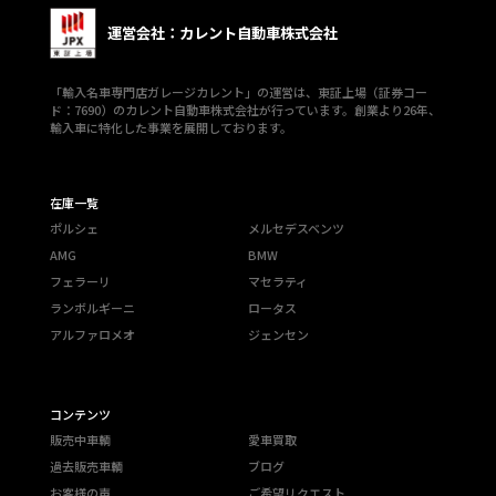
運営会社：カレント自動車株式会社
「輸入名車専門店ガレージカレント」の運営は、東証上場（証券コー
ド：7690）のカレント自動車株式会社が行っています。創業より26年、
輸入車に特化した事業を展開しております。
在庫一覧
ポルシェ
メルセデスベンツ
AMG
BMW
フェラーリ
マセラティ
ランボルギーニ
ロータス
アルファロメオ
ジェンセン
コンテンツ
販売中車輌
愛車買取
過去販売車輌
ブログ
お客様の声
ご希望リクエスト