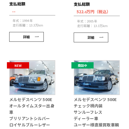
支払総額
支払総額
--
522.
万円（税込）
0
年式：1994 年
年式：2005 年
走行距離： 13.3万km
走行距離： 13.3万km
詳細
詳細
NEW
商談中
メルセデスベンツ 500E
メルセデスベンツ 500E
オールタイムスター出身
チェック柄内装
車
サンルーフレス
ブリリアントシルバー
ディーラー車
ロイヤルブルーレザー
ユーザー様直接買取車輌