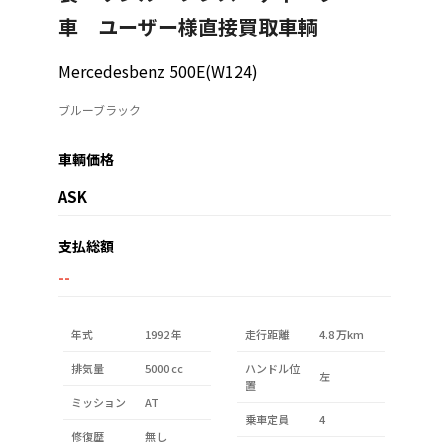
車 ユーザー様直接買取車輌
Mercedesbenz 500E(W124)
ブルーブラック
車輌価格
ASK
支払総額
--
年式
1992 年
走行距離
4.8 万km
排気量
5000 cc
ハンドル位
左
置
ミッション
AT
乗車定員
4
修復歴
無し