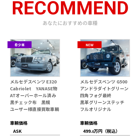
RECOMMEND
あなたにおすすめの車種
希少車
NEW
メルセデスベンツ E320
メルセデスベンツ G500
Cabriolet YANASE物
アンドラダイトグリーン
ATオーバーホール済み
四角フォグ最終
黒チェック布 黒幌
黒革グリーンステッチ
ユーザー様直接買取車輌
フルオリジナル
車輌価格
車輌価格
ASK
499.
万円（税込）
0