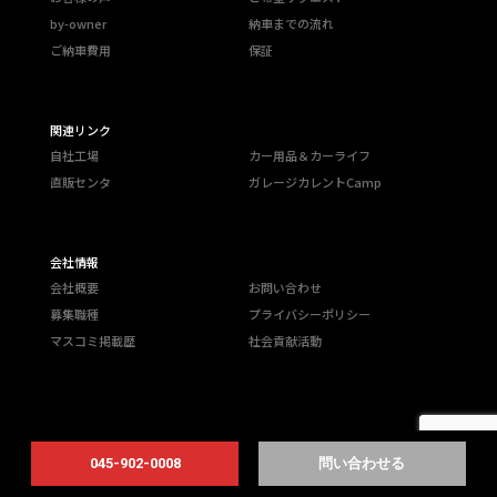
by-owner
納車までの流れ
ご納車費用
保証
関連リンク
自社工場
カー用品＆カーライフ
直販センタ
ガレージカレントCamp
会社情報
会社概要
お問い合わせ
募集職種
プライバシーポリシー
マスコミ掲載歴
社会貢献活動
045-902-0008
問い合わせる
FOLLOW US