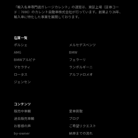
「輸入名車専門店ガレージカレント」の運営は、東証上場（証券コー
ド：7690）のカレント自動車株式会社が行っています。創業より26年、
輸入車に特化した事業を展開しております。
在庫一覧
ポルシェ
メルセデスベンツ
AMG
BMW
BMWアルピナ
フェラーリ
マセラティ
ランボルギーニ
ロータス
アルファロメオ
ジェンセン
コンテンツ
販売中車輌
愛車買取
過去販売車輌
ブログ
お客様の声
ご希望リクエスト
by-owner
納車までの流れ