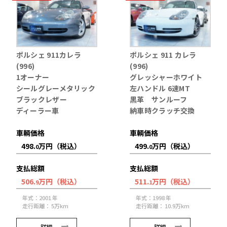
ポルシェ 911カレラ
ポルシェ 911 カレラ
(996)
(996)
1オーナー
グレッシャーホワイト
シールグレーメタリック
左ハンドル 6速MT
ブラックレザー
黒革 サンルーフ
ディーラー車
納車時クラッチ交換
車輌価格
車輌価格
498.
万円（税込）
499.
万円（税込）
0
0
支払総額
支払総額
506.
万円（税込）
511.
万円（税込）
9
1
年式：2001 年
年式：1998 年
走行距離： 5万km
走行距離： 10.9万km
詳細
詳細