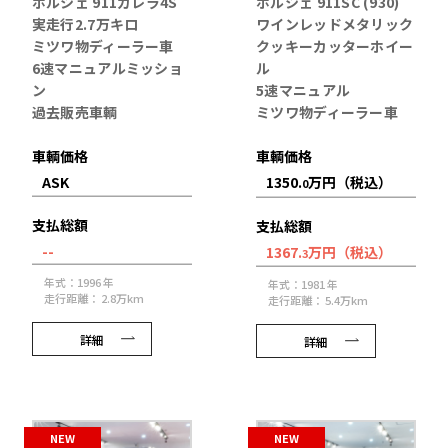
ポルシェ 911カレラ4S
ポルシェ 911SC (930)
実走行2.7万キロ
ワインレッドメタリック
ミツワ物ディーラー車
クッキーカッターホイー
6速マニュアルミッショ
ル
ン
5速マニュアル
過去販売車輌
ミツワ物ディーラー車
車輌価格
車輌価格
ASK
1350.
万円（税込）
0
支払総額
支払総額
--
1367.
万円（税込）
3
年式：1996 年
年式：1981 年
走行距離： 2.8万km
走行距離： 5.4万km
詳細
詳細
NEW
NEW