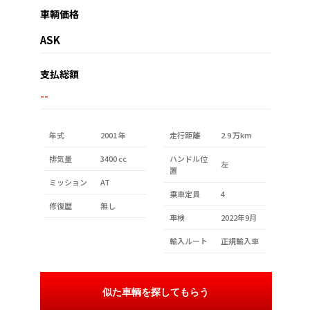
車輌価格
ASK
支払総額
--
年式
2001 年
走行距離
2.9 万km
排気量
3400 cc
ハンドル位
左
置
ミッション
AT
乗車定員
4
修復歴
無し
車検
2022年9月
輸入ルート
正規輸入車
似た車輌を探してもらう