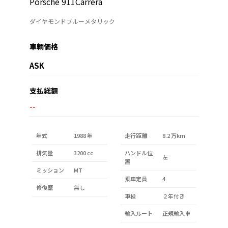
Porsche 911Carrera
ダイヤモンドブルーメタリック
車輌価格
ASK
支払総額
--
年式
1988 年
走行距離
8.2 万km
排気量
3200 cc
ハンドル位
左
置
ミッション
MT
乗車定員
4
修復歴
無し
車検
２年付き
輸入ルート
正規輸入車