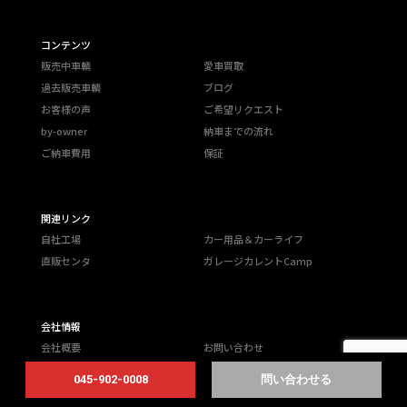
コンテンツ
販売中車輌
愛車買取
過去販売車輌
ブログ
お客様の声
ご希望リクエスト
by-owner
納車までの流れ
ご納車費用
保証
関連リンク
自社工場
カー用品＆カーライフ
直販センタ
ガレージカレントCamp
会社情報
会社概要
お問い合わせ
募集職種
プライバシーポリシー
045-902-0008
問い合わせる
マスコミ掲載歴
社会貢献活動