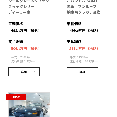
シールグレーメタリック
左ハンドル 6速MT
ブラックレザー
黒革 サンルーフ
ディーラー車
納車時クラッチ交換
車輌価格
車輌価格
498.
万円（税込）
499.
万円（税込）
0
0
支払総額
支払総額
506.
万円（税込）
511.
万円（税込）
9
1
年式：2001 年
年式：1998 年
走行距離： 5万km
走行距離： 10.9万km
詳細
詳細
NEW