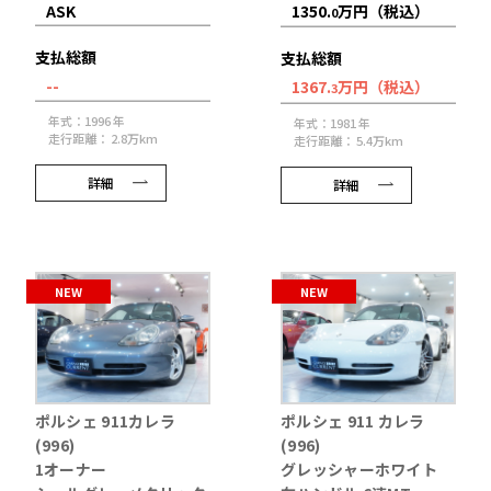
ASK
1350.
万円（税込）
0
支払総額
支払総額
--
1367.
万円（税込）
3
年式：1996 年
年式：1981 年
走行距離： 2.8万km
走行距離： 5.4万km
詳細
詳細
NEW
NEW
ポルシェ 911カレラ
ポルシェ 911 カレラ
(996)
(996)
1オーナー
グレッシャーホワイト