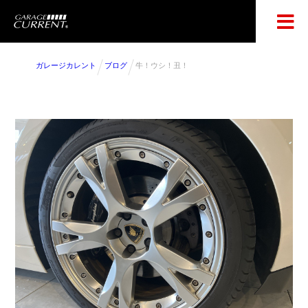
ガレージカレント
ブログ
牛！ウシ！丑！