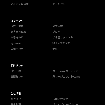
アルファロメオ
ジェンセン
コンテンツ
販売中車輌
愛車買取
過去販売車輌
ブログ
お客様の声
ご希望リクエスト
by-owner
納車までの流れ
ご納車費用
保証
関連リンク
自社工場
カー用品＆カーライフ
直販センタ
ガレージカレントCamp
会社情報
会社概要
お問い合わせ
募集職種
プライバシーポリシー